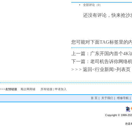
全部评论（
0
）
还没有评论，快来抢沙
您可能对下面TAG标签里的
上一篇：
广东开国内首个4K
下一篇：
老司机告诉你网络
> > >
返回<行业新闻>列表页
>>>友情链接
顺企网商铺
所有链接
|
申请加入
首 页
｜
关于我们
｜
维修导航
Copyright © 1999-20
您是