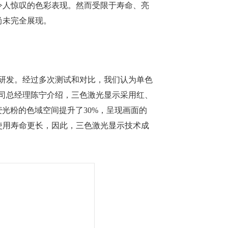
令人惊叹的色彩表现。然而受限于寿命、亮
尚未完全展现。
研发。经过多次测试和对比，我们认为单色
司总经理陈宁介绍，三色激光显示采用红、
荧光粉的色域空间提升了30%，呈现画面的
使用寿命更长，因此，三色激光显示技术成