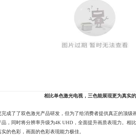
相比单色激光电视，三色能展现更为真实
成了了双色激光产品研发，但为了给消费者提供真正的顶级画
品，同时将分辨率升级为4K UHD，全面提升画质表现力。相
真实的色彩，画面的色彩表现能力极佳。