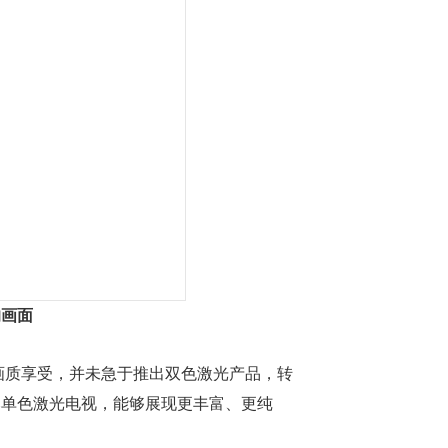
的画面
质享受，并未急于推出双色激光产品，转
比单色激光电视，能够展现更丰富、更纯