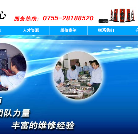
准
人才资源
维修案例
联系我们