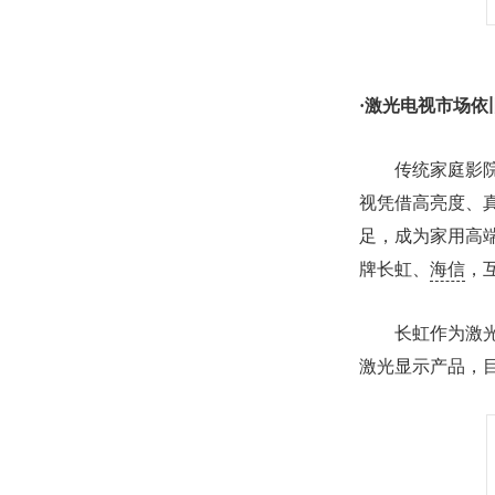
·激光电视市场依
传统家庭影院投
视凭借高亮度、
足，成为家用高
牌长虹、
海信
，
长虹作为激光显
激光显示产品，目