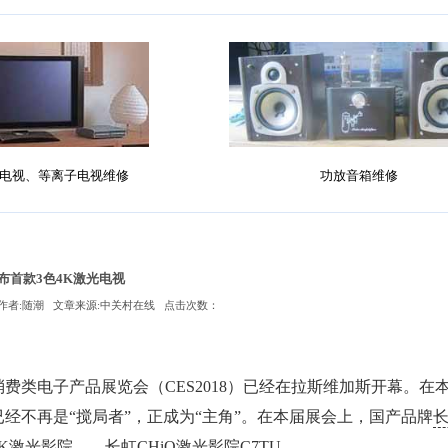
晶电视、等离子电视维修
功放音箱维修
发布首款3色4K激光电视
发布时间：2018-01-11 作者:随潮 文章来源:中关村在线 点击次数：
费类电子产品展览会（CES2018）已经在拉斯维加斯开幕。在
经不再是“搅局者”，正成为“主角”。在本届展会上，国产品牌
K激光影院——长虹CHiQ激光影院C7TU。