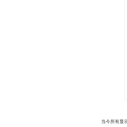
当今所有显示技