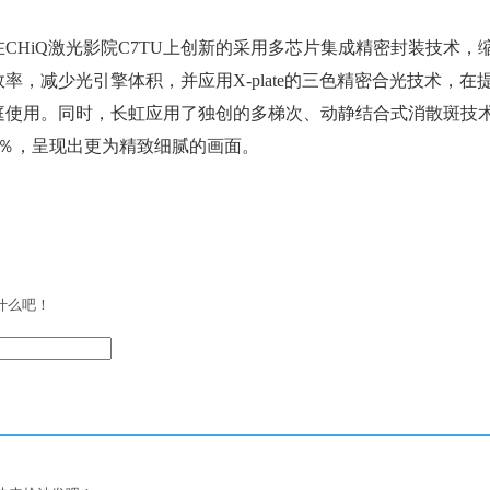
HiQ激光影院C7TU上创新的采用多芯片集成精密封装技术，
率，减少光引擎体积，并应用X-plate的三色精密合光技术，
庭使用。同时，长虹应用了独创的多梯次、动静结合式消散斑技
2％，呈现出更为精致细腻的画面。
什么吧！
）