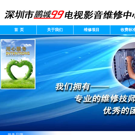
首 页
关于我们
维修项目
收费标
服务品牌