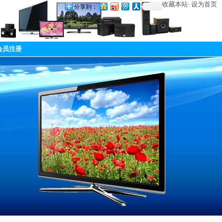
收藏本站
·
设为首页
分享到：
会员注册
0
1
2
3